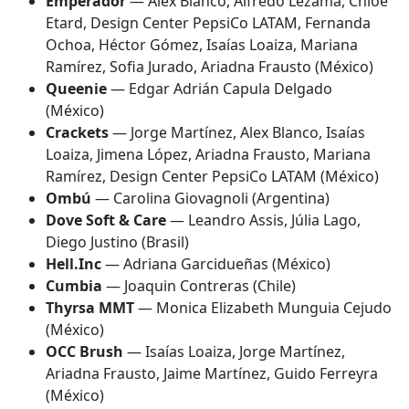
Emperador
— Alex Blanco, Alfredo Lezama, Chloé
Etard, Design Center PepsiCo LATAM, Fernanda
Ochoa, Héctor Gómez, Isaías Loaiza, Mariana
Ramírez, Sofia Jurado, Ariadna Frausto (México)
Queenie
— Edgar Adrián Capula Delgado
(México)
Crackets
— Jorge Martínez, Alex Blanco, Isaías
Loaiza, Jimena López, Ariadna Frausto, Mariana
Ramírez, Design Center PepsiCo LATAM (México)
Ombú
— Carolina Giovagnoli (Argentina)
Dove Soft & Care
— Leandro Assis, Júlia Lago,
Diego Justino (Brasil)
Hell.Inc
— Adriana Garcidueñas (México)
Cumbia
— Joaquin Contreras (Chile)
Thyrsa MMT
— Monica Elizabeth Munguia Cejudo
(México)
OCC Brush
— Isaías Loaiza, Jorge Martínez,
Ariadna Frausto, Jaime Martínez, Guido Ferreyra
(México)