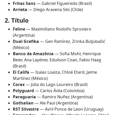
Fritas Sans
— Gabriel Figueiredo (Brasil)
Arrieta
— Diego Aravena Silo (Chile)
2. Título
Feline
— Maximiliano Rodolfo Sproviero
(Argentina)
Dual Grafika
— Gen Ramírez, Zrinka Buljubašić
(México)
Banco da Amazônia
— Sofia Mohr, Henrique
Beier, Ana Laydner, Eduilson Coan, Fabio Haag
(Brasil)
El Califa
— Isaías Loaiza, Chloé Etard, Jaime
Martínez (México)
Corax
— Júlia do Lago Loureiro (Brasil)
Polyguard
— Carlos Ávila (Colombia)
Paraguaria
— Ramiro Nuñez (Argentina)
Gothalian
— Ale Paul (Argentina)
RST Silvestre
— Avril Ponce de Leon (Uruguay)