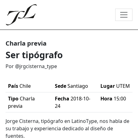
Charla previa
Ser tipógrafo
Por @jrgcisterna_type
País
Chile
Sede
Santiago
Lugar
UTEM
Tipo
Charla
Fecha
2018-10-
Hora
15:00
previa
24
Jorge Cisterna, tipógrafo en LatinoType, nos habla de
su trabajo y experiencia dedicado al diseño de
fuentes.