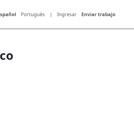
Español
Português
|
Ingresar
Enviar trabajo
ico