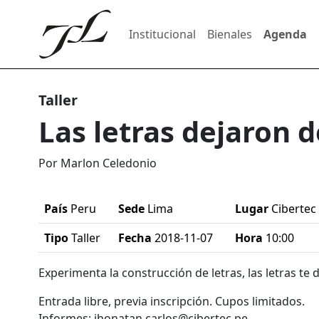
Institucional
Bienales
Agenda
Taller
Las letras dejaron d
Por Marlon Celedonio
País
Peru
Sede
Lima
Lugar
Cibertec 
Tipo
Taller
Fecha
2018-11-07
Hora
10:00
Experimenta la construcción de letras, las letras te
Entrada libre, previa inscripción. Cupos limitados.
Informes: jhonatan.carlos@cibertec.pe