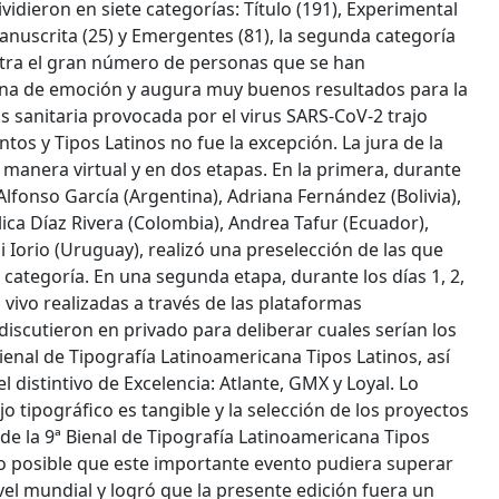
idieron en siete categorías: Título (191), Experimental
 Manuscrita (25) y Emergentes (81), la segunda categoría
tra el gran número de personas que se han
llena de emoción y augura muy buenos resultados para la
is sanitaria provocada por el virus SARS-CoV-2 trajo
s y Tipos Latinos no fue la excepción. La jura de la
e manera virtual y en dos etapas. En la primera, durante
fonso García (Argentina), Adriana Fernández (Bolivia),
ica Díaz Rivera (Colombia), Andrea Tafur (Ecuador),
 Iorio (Uruguay), realizó una preselección de las que
ategoría. En una segunda etapa, durante los días 1, 2,
 vivo realizadas a través de las plataformas
iscutieron en privado para deliberar cuales serían los
ienal de Tipografía Latinoamericana Tipos Latinos, así
distintivo de Excelencia: Atlante, GMX y Loyal. Lo
o tipográfico es tangible y la selección de los proyectos
e la 9ª Bienal de Tipografía Latinoamericana Tipos
o posible que este importante evento pudiera superar
ivel mundial y logró que la presente edición fuera un