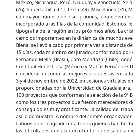
México, Nicaragua, Perú, Uruguay y Venezuela. Se div
(76), Superfamilia (61), Texto (49), Miscelánea (31),
con mayor número de inscripciones, lo que demues
incorporado a las filas de la comunidad. Esto nos 
tipografía de la región en los próximos años. La cris
cambios importantes en la dinámica de muchos evento
Bienal se llevó a cabo por primera vez a distancia d
15 días, cada miembro del jurado, conformado por Al
Fernando Mello (Brasil), Coto Mendoza (Chile), Angél
Cristóbal Henestrosa (México) y Matías Fernández Di
consideraron como las mejores propuestas en cada c
3 y 4 de noviembre de 2022, en sesiones virtuales en
proporcionadas por la Universidad de Guadalajara, d
100 proyectos que conforman la selección de la 9ª B
como los tres proyectos que fueron merecedores del 
conseguido es muy gratificante. La calidad del trabaj
así lo demuestra. A nombre del comité organizador d
Latinos quiero agradecer a todos quienes han hech
las dificultades que planteó el entorno de salud a n