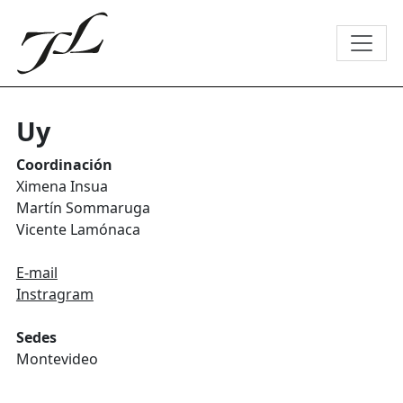
Uy
Coordinación
Ximena Insua
Martín Sommaruga
Vicente Lamónaca
E-mail
Instragram
Sedes
Montevideo